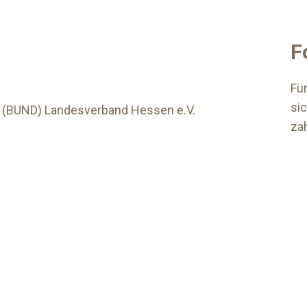
F
Fü
si
 (BUND) Landesverband Hessen e.V.
zah