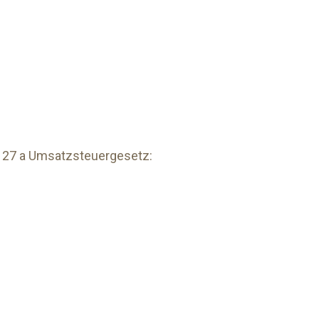
 27 a Umsatzsteuergesetz:
h