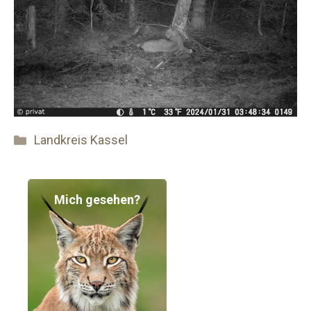
Kategorien
Landkreis Kassel
Mich gesehen?