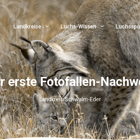
Landkreise
Luchs-Wissen
Luchsspu
r erste Fotofallen-Nachw
Landkreis Schwalm-Eder