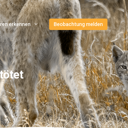
ren erkennen
Beobachtung melden
tötet