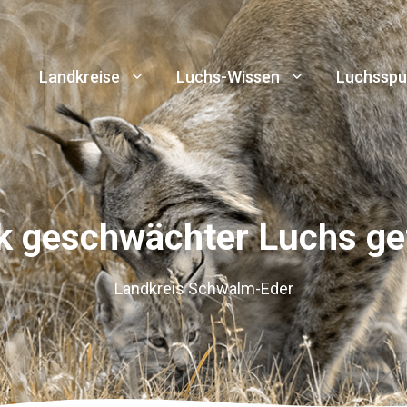
Landkreise
Luchs-Wissen
Luchsspu
k geschwächter Luchs ge
Landkreis Schwalm-Eder